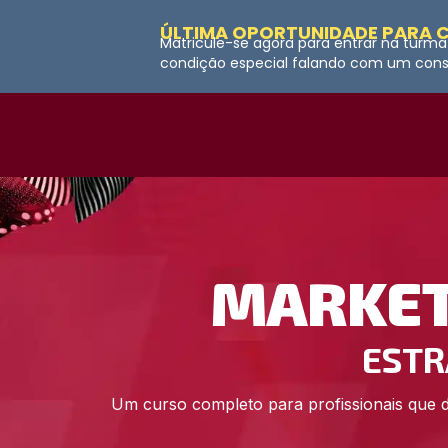
ÚLTIMA OPORTUNIDADE PARA 
Matricule-se agora para entrar na turma
condição especial falando com um consu
MARKET
ESTR
Um curso completo para profissionais que d