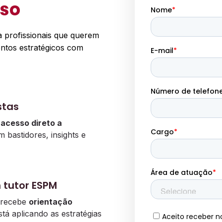
rso
a profissionais que querem
ntos estratégicos com
stas
m
acesso direto a
 bastidores, insights e
tutor ESPM
ê recebe
orientação
stá aplicando as estratégias