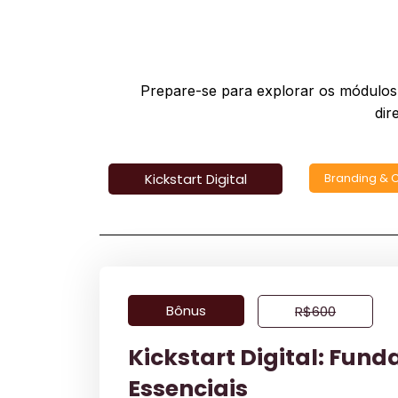
Prepare-se para explorar os módulos q
dir
Kickstart Digital
Branding &
Bônus
R$600
Kickstart Digital: Fun
Essenciais